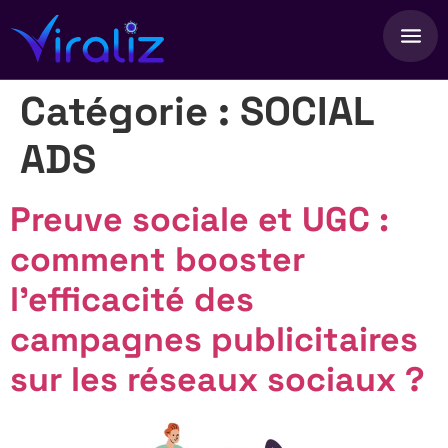
Catégorie :
SOCIAL
ADS
Preuve sociale et UGC :
comment booster
l’efficacité des
campagnes publicitaires
sur les réseaux sociaux ?